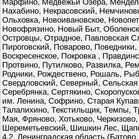
Марфино, Медвежьи Озёра, Менделе
Нахабино, Некрасовский, Немчиновк
Ольховка, Новоивановское, Новопет
Новофрязино, Новый Быт, Оболенск,
Островцы, Отрадное, Павловская Сл
Пироговский, Поварово, Поведники,
Воскресенское, Покровка , Правдин
Протвино, Путилково, Развилка, Ре
Родники, Рождествено, Рошаль, Рыб
Свердловский, Северный, Сельская 
Серебрянка, Сертякино, Скоропусков
им. Ленина, Софрино, Старая Купав
Талалихино, Текстильщик, Темпы, Тр
Мая, Фряново, Хотьково, Черкизово,
Шереметьевский, Шишкин Лес, Щапо
4.2. Ленинградская область (Батово