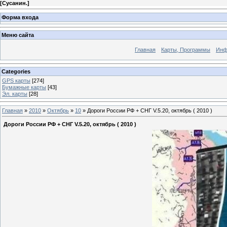
[
Сусанин.
]
Форма входа
Меню сайта
Главная
Карты, Программы
Инф
Categories
GPS карты
[274]
Бумажные карты
[43]
Эл. карты
[28]
Главная
»
2010
»
Октябрь
»
10
» Дороги России РФ + СНГ V.5.20, октябрь ( 2010 )
Дороги России РФ + СНГ V.5.20, октябрь ( 2010 )