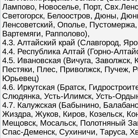
Лампово, Новоселье, Порт, Свх.Ленс
Светогорск, Белоостров, Дюны, Дюн
Ленсоветский, Ополье, Пустомержа,
Вартемяги, Рапполово),
4.3. Алтайский край (Славгород, Яр
4.4. Республика Алтай (Горно-Алтай
4.5. Ивановская (Вичуга, Заволжск, 
Пестяки, Плес, Приволжск, Пучеж, 
Юрьевец)
4.6. Иркутская (Братск, Гидрострои
Слюдянка, Усть-Илимск, Усть-Ордын
4.7. Калужская (Бабынино, Балабано
Жиздра, Жуков, Киров, Козельск, Ко
Мещовск, Мосальск, Полотняный Зав
Спас-Деменск, Сухиничи, Таруса, Х