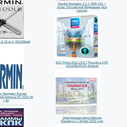
Navitel Navigator 3.2.1.7805 XXL +
Атлас Российской Федерации (все
города)
 10-in-1 (2010/Multi)
iGO Primo 2012 v9.6.7 Россия и СНГ
(2012/ML/RUS) Android
y Navigator Europe
rth America NT 2010.40
+ fid
Электронная карта Минска
(Беларусь) CityInfo (2011 год)