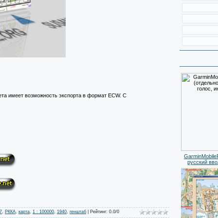
нета имеет возможность экспорта в формат ECW. С
GarminMobile
русский вво
7
,
РККА
,
карта
,
1 : 100000
,
1940
,
генштаб
|
Рейтинг
:
0.0
/
0