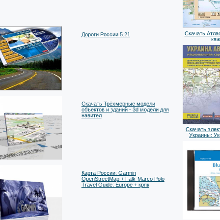
Скачать Атлас
Дороги России 5.21
ка
Скачать Трёхмерные модели
объектов и зданий - 3d модели для
навител
Скачать элек
Украины: У
Карта России: Garmin
OpenStreetMap + Falk-Marco Polo
Travel Guide: Europe + кряк