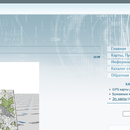
Главная
Карты, П
13:09
Информац
Каталог с
Обратная
КА
GPS карты
Бумажные 
Эл. карты
[2