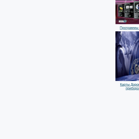
Программы 
Карты Дорог
приборо