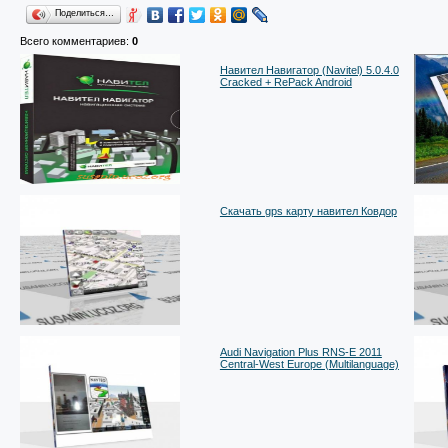
Поделиться…
Всего комментариев
:
0
Навител Навигатор (Navitel) 5.0.4.0
Cracked + RePack Android
Скачать gps карту навител Ковдор
Audi Navigation Plus RNS-E 2011
Central-West Europe (Multilanguage)