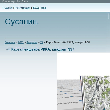
Приветствую Вас
Гость
Главная
|
Регистрация
|
Вход
|
RSS
Сусанин.
Главная
»
2011
»
Февраль
»
22
» Карта Генштаба РККА, квадрат N37
Карта Генштаба РККА, квадрат N37