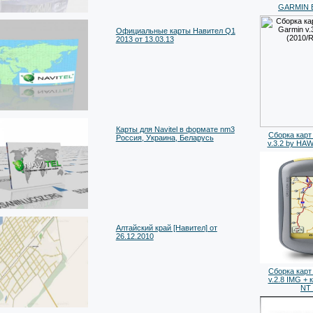
GARMIN Bl
Официальные карты Навител Q1
2013 от 13.03.13
Карты для Navitel в формате nm3
Сборка карт
Россия, Украина, Беларусь
v.3.2 by HA
Алтайский край [Навител] от
26.12.2010
Сборка карт
v.2.8 IMG + 
NT_