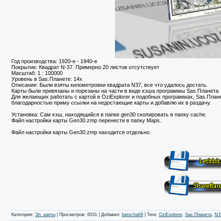
Год производства: 1920-e - 1940-e
Покрытие: Квадрат N-37. Примерно 20 листов отсутствует
Масштаб: 1 : 100000
Уровень в Sas.Планете: 14х
Описание: Были взяты километровки квадрата N37, все что удалось достать.
Карты были привязаны и порезаны на части в виде кэша программы Sas.Планета
Для желающих работать с картой в OziExplorer и подобных программах, Sas.Пла
благодарностью приму ссылки на недостающие карты и добавлю их в раздачу.
Установка: Сам кэш, находящийся в папке gen30 скопировать в папку cache.
Файл настройки карты Gen30.zmp перенести в папку Maps.
Файл настройки карты Gen30.zmp находится отдельно.
Категория
:
Эл. карты
|
Просмотров
: 6531 |
Добавил
:
barocha69
|
Теги
:
OziExplorer
,
Sas.Планета
,
N3