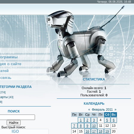
Четверг, 06.08.2026, 16:48
рограммы
ия о сайте
татей
 связь
СТАТИСТИКА
ТЕГОРИИ РАЗДЕЛА
Онлайн всего:
1
Гостей:
1
[274]
Пользователей:
0
карты
[43]
8]
КАЛЕНДАРЬ
«
Февраль 2011
»
ПОИСК
Пн
Вт
Ср
Чт
Пт
Сб
Вс
1
2
3
4
5
6
7
8
9
10
11
12
13
Быстрый поиск:
IGO
14
15
16
17
18
19
20