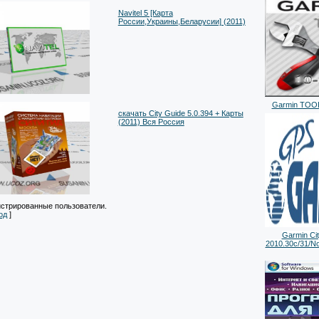
Navitel 5 [Карта
России,Украины,Беларусии] (2011)
Garmin TOOLS
cкачать City Guide 5.0.394 + Карты
(2011) Вся Россия
истрированные пользователи.
од
]
Garmin Cit
2010.30c/31/No