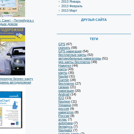
2013 Январь
2013 Февраль
2013 Март
ДРУЗЬЯ САЙТА
 Санкт - Петербурга с
ждым домом
ТЕГИ
GPS
(67)
скачать
(58)
GPS навигация
(54)
бесплатные карты
(52)
автомобильные навигаторы
(51)
gps карты бесплатно
(49)
Навител
(44)
карта
(43)
карты
(35)
Navitel
(31)
тронную бизнес-карту
Garmin
(28)
краина автодорожная
бесплатно
(27)
гармин
(21)
навигация
(20)
Android
(14)
iGO
(13)
Navigon
(11)
Украина
(10)
россия
(9)
навигатор
(8)
России
(8)
атлас
(7)
automapa
(7)
беларусь
(7)
Navigator
(7)
скачать карту
(7)