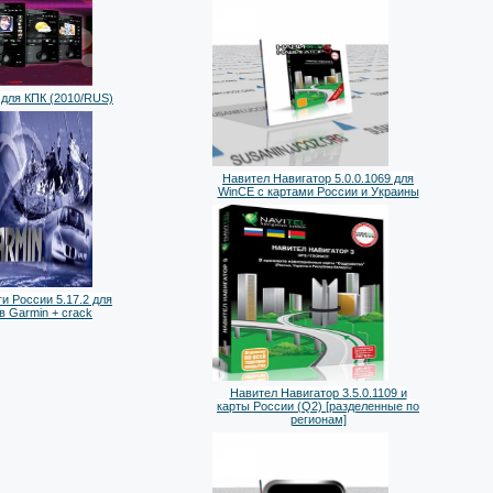
для КПК (2010/RUS)
Навител Навигатор 5.0.0.1069 для
WinCE с картами России и Украины
и России 5.17.2 для
в Garmin + crack
Навител Навигатор 3.5.0.1109 и
карты России (Q2) [разделенные по
регионам]