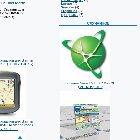
ueChart Atlantic 9
Europe
(7)
Symbian
(6)
старинная
(6)
программа
(5)
СЛУЧАЙНОЕ
 Украины для Garmin
WK25 (2010/RUS/UKR)
Рабочий Navitel 5.1.0.82 Win CE
(ML+RUS) 2012
 Украины для Garmin
карты Aeroscan roads
2009-10-20