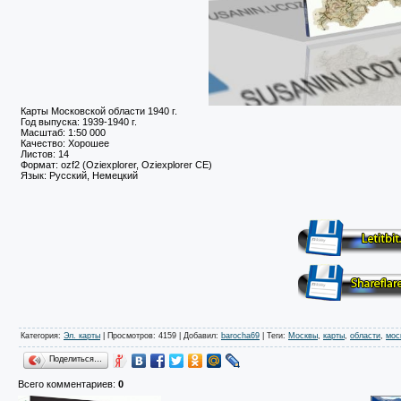
Карты Московской области 1940 г.
Год выпуска: 1939-1940 г.
Масштаб: 1:50 000
Качество: Хорошее
Листов: 14
Формат: ozf2 (Oziexplorer, Oziexplorer CE)
Язык: Русский, Немецкий
Категория
:
Эл. карты
|
Просмотров
: 4159 |
Добавил
:
barocha69
|
Теги
:
Москвы
,
карты
,
области
,
мос
Поделиться…
Всего комментариев
:
0