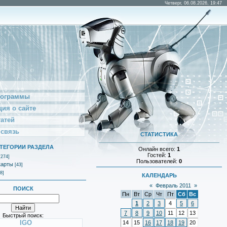
Четверг, 06.08.2026, 19:47
рограммы
ия о сайте
татей
 связь
СТАТИСТИКА
ТЕГОРИИ РАЗДЕЛА
Онлайн всего:
1
Гостей:
1
[274]
Пользователей:
0
карты
[43]
8]
КАЛЕНДАРЬ
«
Февраль 2011
»
ПОИСК
Пн
Вт
Ср
Чт
Пт
Сб
Вс
1
2
3
4
5
6
7
8
9
10
11
12
13
Быстрый поиск:
IGO
14
15
16
17
18
19
20