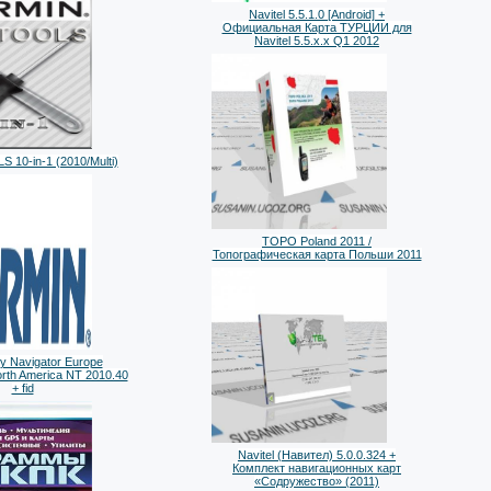
Navitel 5.5.1.0 [Android] +
Официальная Карта ТУРЦИИ для
Navitel 5.5.x.x Q1 2012
 10-in-1 (2010/Multi)
TOPO Poland 2011 /
Топографическая карта Польши 2011
y Navigator Europe
rth America NT 2010.40
+ fid
Navitel (Навител) 5.0.0.324 +
Комплект навигационных карт
«Содружество» (2011)