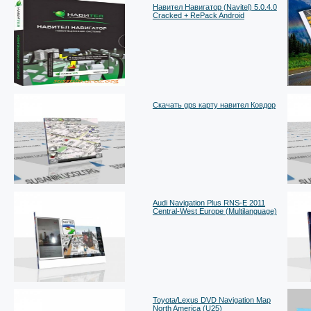
Навител Навигатор (Navitel) 5.0.4.0
Cracked + RePack Android
Скачать gps карту навител Ковдор
Audi Navigation Plus RNS-E 2011
Central-West Europe (Multilanguage)
Toyota/Lexus DVD Navigation Map
North America (U25)