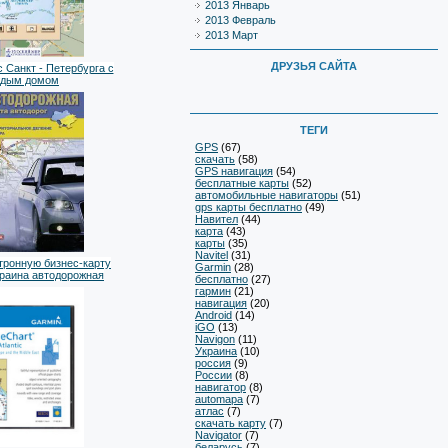
2013 Январь
2013 Февраль
2013 Март
ДРУЗЬЯ САЙТА
 Санкт - Петербурга с
ждым домом
ТЕГИ
GPS
(67)
скачать
(58)
GPS навигация
(54)
бесплатные карты
(52)
автомобильные навигаторы
(51)
gps карты бесплатно
(49)
Навител
(44)
карта
(43)
карты
(35)
Navitel
(31)
тронную бизнес-карту
Garmin
(28)
краина автодорожная
бесплатно
(27)
гармин
(21)
навигация
(20)
Android
(14)
iGO
(13)
Navigon
(11)
Украина
(10)
россия
(9)
России
(8)
навигатор
(8)
automapa
(7)
атлас
(7)
скачать карту
(7)
Navigator
(7)
беларусь
(7)