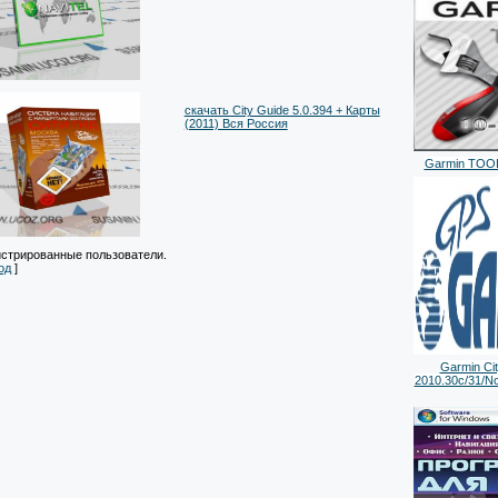
cкачать City Guide 5.0.394 + Карты
(2011) Вся Россия
Garmin TOOLS
истрированные пользователи.
од
]
Garmin Cit
2010.30c/31/No