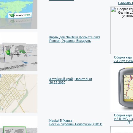
GARMIN Bl
Карты для Navitel в формате nm3
Россия, Украина, Беларусь
Сборка карт
v.3.2 by HA
Алтайский край [Навител] от
26.12.2010
Сборка карт
v.2.8 IMG + 
Navitel 5 [Карта
NT_
России,Украины,Беларусии] (2011)