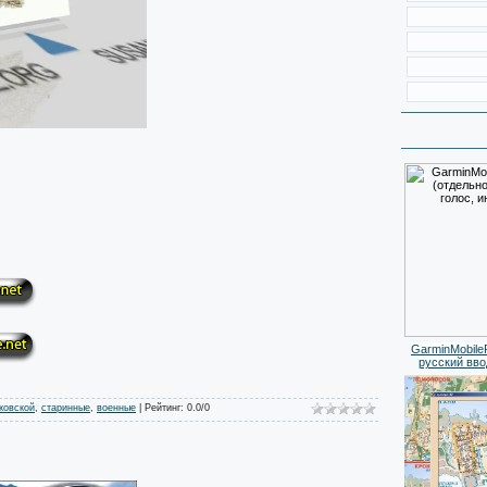
GarminMobile
русский вво
ковской
,
старинные
,
военные
|
Рейтинг
:
0.0
/
0