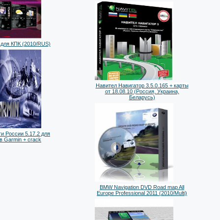
для КПК (2010/RUS)
Навител Навигатор 3.5.0.165 + карты
от 18.08.10 (Россия, Украина,
Беларусь)
и России 5.17.2 для
в Garmin + crack
BMW Navigation DVD Road map All
Europe Professional 2011 (2010/Multi)