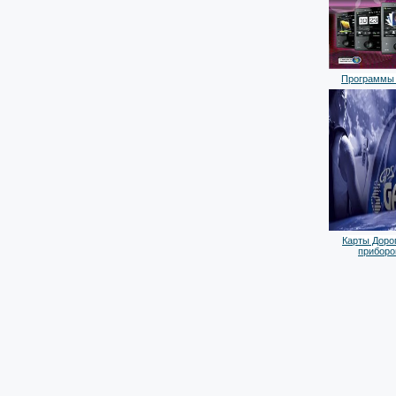
Программы 
Карты Дорог
приборо