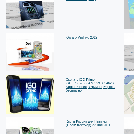
iGo для Android 2012
Скачать iGO Primo
iGO_Primo_v2.4.9.6.29.353462 +
карты России, Украины, Европы
бесплатно
Карты России для Навител
(OpenStreetMap) 22 мая 2011