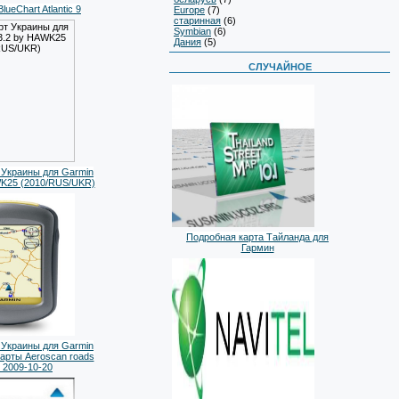
ueChart Atlantic 9
Europe
(7)
старинная
(6)
Symbian
(6)
Дания
(5)
СЛУЧАЙНОЕ
 Украины для Garmin
WK25 (2010/RUS/UKR)
Подробная карта Тайланда для
Гармин
 Украины для Garmin
карты Aeroscan roads
2009-10-20