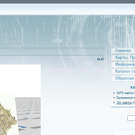
Главная
Карты, П
16:47
Информац
Каталог с
Обратная
КА
GPS карты
Бумажные 
Эл. карты
[2