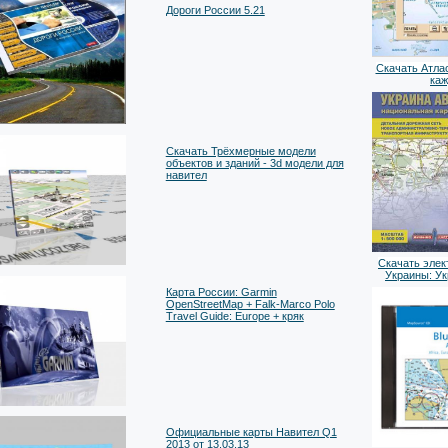
Дороги России 5.21
Скачать Атлас
ка
Скачать Трёхмерные модели
объектов и зданий - 3d модели для
навител
Скачать элек
Украины: У
Карта России: Garmin
OpenStreetMap + Falk-Marco Polo
Travel Guide: Europe + кряк
Официальные карты Навител Q1
2013 от 13.03.13