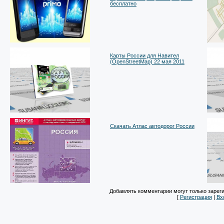
бесплатно
Карты России для Навител
(OpenStreetMap) 22 мая 2011
Скачать Атлас автодорог России
Добавлять комментарии могут только зарег
[
Регистрация
|
Вх