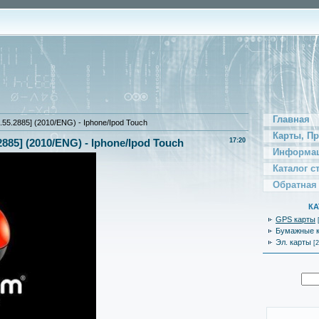
Главная
55.2885] (2010/ENG) - Iphone/Ipod Touch
Карты, П
885] (2010/ENG) - Iphone/Ipod Touch
17:20
Информац
Каталог с
Обратная
КА
GPS карты
Бумажные 
Эл. карты
[2