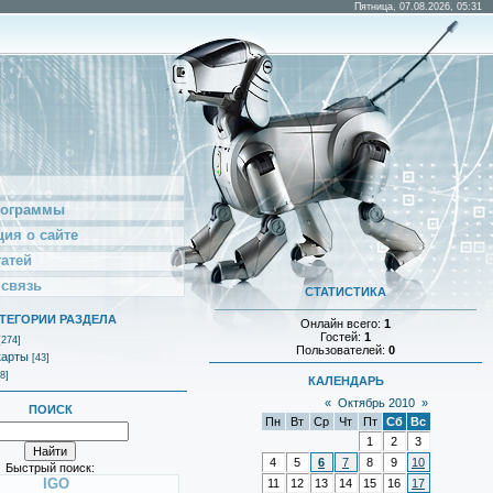
Пятница, 07.08.2026, 05:31
рограммы
ия о сайте
татей
 связь
СТАТИСТИКА
ТЕГОРИИ РАЗДЕЛА
Онлайн всего:
1
Гостей:
1
[274]
Пользователей:
0
карты
[43]
8]
КАЛЕНДАРЬ
«
Октябрь 2010
»
ПОИСК
Пн
Вт
Ср
Чт
Пт
Сб
Вс
1
2
3
4
5
6
7
8
9
10
Быстрый поиск:
IGO
11
12
13
14
15
16
17