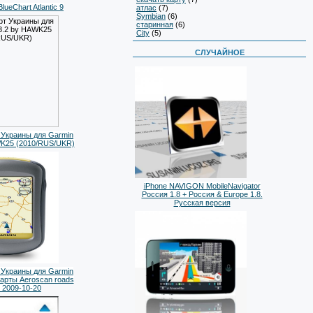
ueChart Atlantic 9
атлас
(7)
Symbian
(6)
старинная
(6)
City
(5)
СЛУЧАЙНОЕ
 Украины для Garmin
WK25 (2010/RUS/UKR)
iPhone NAVIGON MobileNavigator
Россия 1.8 + Россия & Europe 1.8.
Русская версия
 Украины для Garmin
карты Aeroscan roads
2009-10-20