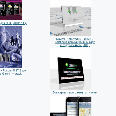
для КПК (2010/RUS)
Navitel (Навител) 5.0.0.324 +
Комплект навигационных карт
«Содружество» (2011)
и России 5.17.2 для
в Garmin + crack
Все карты и программы от Navitel