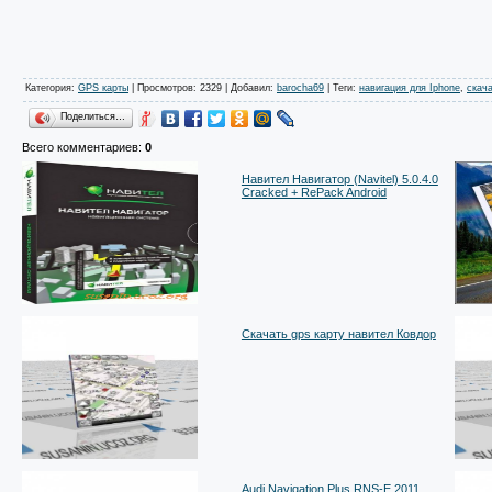
Категория
:
GPS карты
|
Просмотров
: 2329 |
Добавил
:
barocha69
|
Теги
:
навигация для Iphone
,
скач
Поделиться…
Всего комментариев
:
0
Навител Навигатор (Navitel) 5.0.4.0
Cracked + RePack Android
Скачать gps карту навител Ковдор
Audi Navigation Plus RNS-E 2011