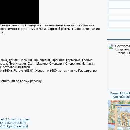
иложения лежит ПО, которое устанавливается на автомобильные
Phone имеет портретный и ландшафтный режимы навигации, так же
as.
лика, Дания, Эстония, Финляндия, Франция, Германия, Греция,
льша, Португалия, Сан - Марино, Словакия, Словения, Испания,
 острова и Ватикан.
ии (54%), Латвия (63%), Хорватии (60%, в том числе Расширение
навигация по всему региону.
GarminMobile
русский вво
1.4.1.part1.rar.html
4.1.part2.rar.html
.4.1.part3.rar.html