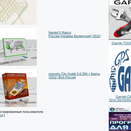
Navitel 5 [Карта
России,Украины,Беларусии] (2011)
Garmin TOOLS
cкачать City Guide 5.0.394 + Карты
(2011) Вся Россия
Garmin Cit
2010.30c/31/No
истрированные пользователи.
од
]