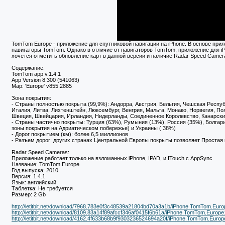
TomTom Europe - приложение для спутниковой навигации на iPhone. В основе пр
навигаторы TomTom. Однако в отличие от навигаторов TomTom, приложение для i
хочется отметить обновление карт в данной версии и наличие Radar Speed Camer
Содержание:
TomTom app v.1.4.1
App Version 8.300 (541063)
Map: 'Europe' v855.2885
Зона покрытия:
- Страны полностью покрыта (99,9%): Андорра, Австрия, Бельгия, Чешская Респуб
Италия, Литва, Лихтенштейн, Люксембург, Венгрия, Мальта, Монако, Норвегия, По
Швеция, Швейцария, Ирландия, Нидерланды, Соединенное Королевство, Канарские
- Страны частично покрыты: Турция (63%), Румыния (13%), Россия (35%), Болгар
зоны покрытия на Адриатическом побережье) и Украины ( 38%)
- Дорог покрытием (км): более 6,5 миллионов
- Разъем дорог: других странах Центральной Европы покрыты позволяет Простая 
Radar Speed Cameras:
Приложение работает только на взломанных iPhone, IPAD, и ITouch с AppSync
Название: TomTom Europe
Год выпуска: 2010
Версия: 1.4.1
Язык: английский
Таблетка: Не требуется
Размер: 2 Gb
http://letitbit.net/download/7968.783e0f3c48539a21804bd70a3a1b/iPhone.TomTom.Europe
http://letitbit.net/download/8109.83a14f89afccf346af0415f6b61a/iPhone.TomTom.Europe1.
http://letitbit.net/download/4162.4f633b68b9f9303236524694a20f/iPhone.TomTom.Europe1