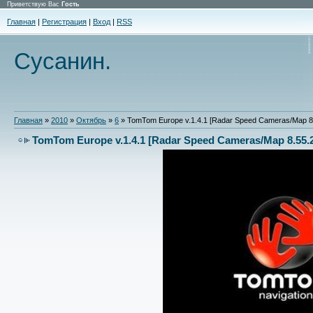
Приветствую Вас
Гость
Главная
|
Регистрация
|
Вход
|
RSS
Сусанин.
Главная
»
2010
»
Октябрь
»
6
» TomTom Europe v.1.4.1 [Radar Speed Cameras/Map 8.
TomTom Europe v.1.4.1 [Radar Speed Cameras/Map 8.55.2