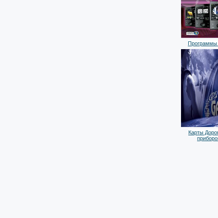
Программы 
Карты Дорог
приборо