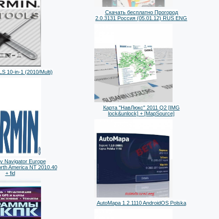
Скачать бесплатно Прогород
2.0.3131 Россия (05.01.12) RUS ENG
 10-in-1 (2010/Multi)
Карта "НавЛюкс" 2011 Q2 [IMG
lock&unlock] + [MapSource]
y Navigator Europe
rth America NT 2010.40
+ fid
AutoMapa 1.2.1110 AndroidOS Polska