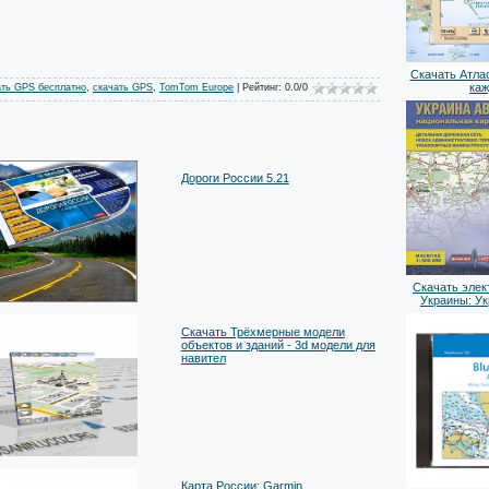
Скачать Атлас
ка
ать GPS бесплатно
,
скачать GPS
,
TomTom Europe
|
Рейтинг
:
0.0
/
0
Дороги России 5.21
Скачать элек
Украины: У
Скачать Трёхмерные модели
объектов и зданий - 3d модели для
навител
Карта России: Garmin