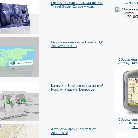
OpenStreetMap + Falk-Marco Polo
GARMIN Bl
Travel Guide: Europe + кряк
Официальные карты Навител Q1
2013 от 13.03.13
Сборка карт
v.3.2 by HA
Карты для Navitel в формате nm3
Россия, Украина, Беларусь
Сборка карт
v.2.8 IMG + 
NT_
Алтайский край [Навител] от
26.12.2010