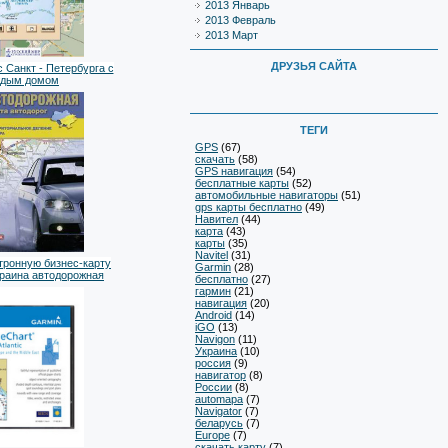
2013 Январь
2013 Февраль
2013 Март
ДРУЗЬЯ САЙТА
 Санкт - Петербурга с
ждым домом
ТЕГИ
GPS
(67)
скачать
(58)
GPS навигация
(54)
бесплатные карты
(52)
автомобильные навигаторы
(51)
gps карты бесплатно
(49)
Навител
(44)
карта
(43)
карты
(35)
Navitel
(31)
тронную бизнес-карту
Garmin
(28)
краина автодорожная
бесплатно
(27)
гармин
(21)
навигация
(20)
Android
(14)
iGO
(13)
Navigon
(11)
Украина
(10)
россия
(9)
навигатор
(8)
России
(8)
automapa
(7)
Navigator
(7)
беларусь
(7)
Europe
(7)
скачать карту
(7)