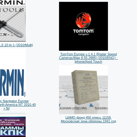
 10-in-1 (2010/Multi)
TomTom Europe v.1.4.1 [Radar Speed
Cameras/Map 8.55.2885] (2010/ENG) -
Iphone/Ipod Touch
y Navigator Europe
rth America NT 2010.40
+ fid
ЦАМО фонд 450 опись 11158.
Московская зона обороны 1941 год