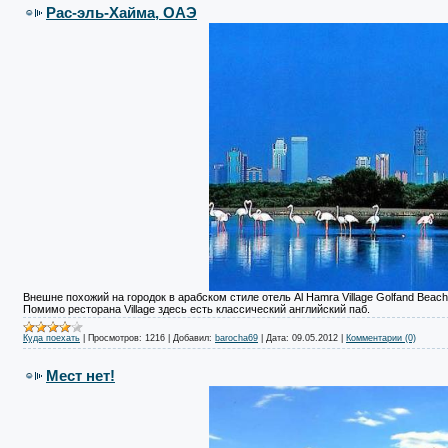
Рас-эль-Хайма, ОАЭ
Внешне похожий на городок в арабском стиле отель Al Hamra Village Golfand Bea
Помимо ресторана Village здесь есть классический английский паб.
Куда поехать
|
Просмотров:
1216
|
Добавил:
barocha69
|
Дата:
09.05.2012
|
Комментарии (0)
Мест нет!