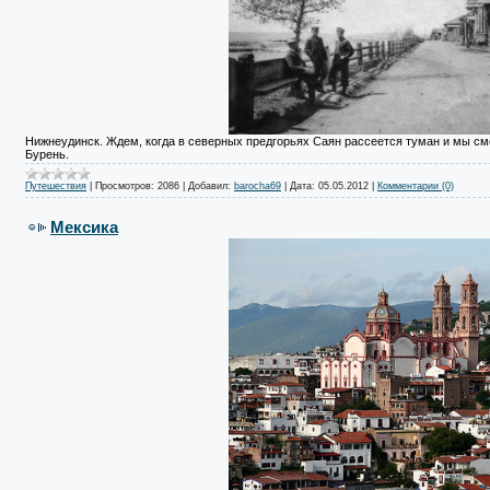
Нижнеудинск. Ждем, когда в северных предгорьях Саян рассеется туман и мы смо
Бурень.
Путешествия
|
Просмотров:
2086
|
Добавил:
barocha69
|
Дата:
05.05.2012
|
Комментарии (0)
Мексика