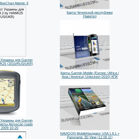
ueChart Atlantic 9
Карта Чеченской республики
Навител
 Украины для Garmin
WK25 (2010/RUS/UKR)
Карты Garmin Mobile (Europe / Africa /
Asia / America) Unlocked (2010) КПК
 Украины для Garmin
карты Aeroscan roads
2009-10-20
NAVIGON MobileNavigator USA 1.8.1 +
Panoramic 3D View (12.06.11)