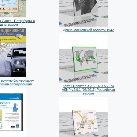
 Санкт - Петербурга с
ждым домом
Дубна Московской области 1942
тронную бизнес-карту
краина автодорожная
Карты Навител 3.2 3.2.6-3.5.х РФ
ASNP v2.0.1 (03/2011) Российская
версия