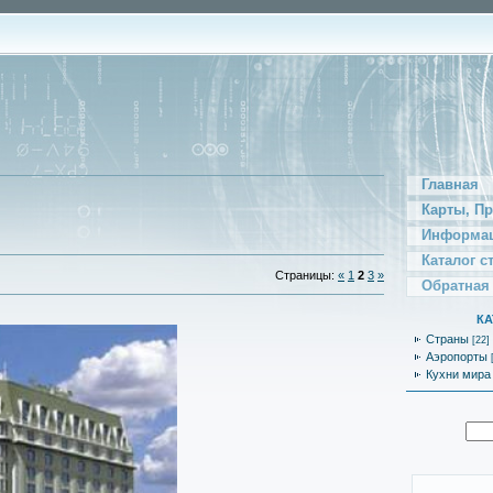
Главная
Карты, П
Информац
Каталог с
Страницы
:
«
1
2
3
»
Обратная
КА
Страны
[22]
Аэропорты
Кухни мира