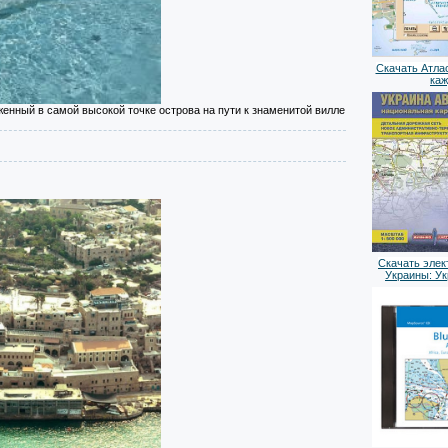
Скачать Атлас
ка
женный в самой высокой точке острова на пути к знаменитой вилле
Скачать элек
Украины: У