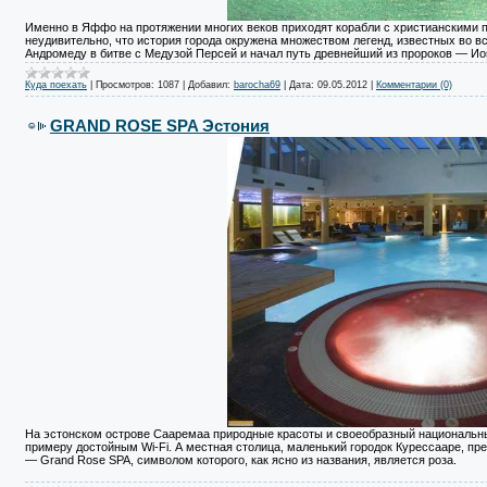
Именно в Яффо на протяжении многих веков приходят корабли с христианскими 
неудивительно, что история города окружена множеством легенд, известных во вс
Андромеду в битве с Медузой Персей и начал путь древнейший из пророков — Ио
Куда поехать
|
Просмотров:
1087
|
Добавил:
barocha69
|
Дата:
09.05.2012
|
Комментарии (0)
GRAND ROSE SPA Эстония
На эстонском острове Сааремаа природные красоты и своеобразный национальны
примеру достойным Wi-Fi. А местная столица, маленький городок Курессааре, пр
— Grand Rose SPA, символом которого, как ясно из названия, является роза.