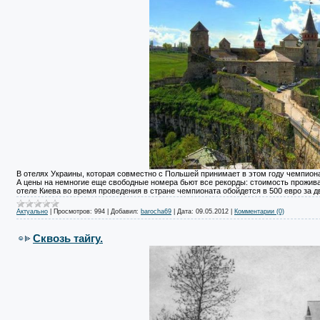
В отелях Украины, которая совместно с Польшей принимает в этом году чемпиона
А цены на немногие еще свободные номера бьют все рекорды: стоимость проживан
отеле Киева во время проведения в стране чемпионата обойдется в 500 евро за 
Актуально
|
Просмотров:
994
|
Добавил:
barocha69
|
Дата:
09.05.2012
|
Комментарии (0)
Сквозь тайгу.