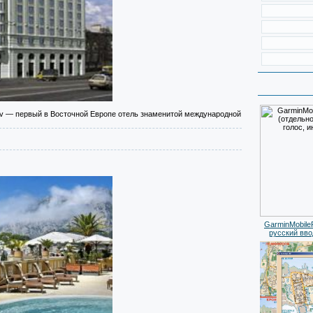
yiv — первый в Восточной Европе отель знаменитой международной
GarminMobile
русский вво