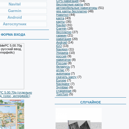
GPS навигация
(54)
Navitel
бесплатные карты
(52)
автомобильные навигаторы
(51)
Garmin
gps карты бесплатно
(49)
Навител
(44)
Android
карта
(43)
карты
(35)
Автоспутник
Navitel
(31)
Garmin
(28)
бесплатно
(27)
ФОРМА ВХОДА
гармин
(21)
навигация
(20)
Android
(14)
iGO
(13)
Navigon
(11)
Украина
(10)
россия
(9)
навигатор
(8)
России
(8)
беларусь
(7)
атлас
(7)
automapa
(7)
скачать карту
(7)
Europe
(7)
Navigator
(7)
Symbian
(6)
старинная
(6)
PC 5.00.70g (отдельно
TomTom
(5)
д, голос, интерфейс)
СЛУЧАЙНОЕ