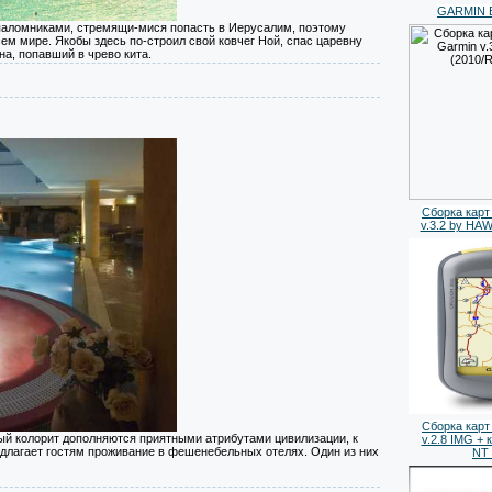
GARMIN Bl
паломниками, стремящи-мися попасть в Иерусалим, поэтому
ем мире. Якобы здесь по-строил свой ковчег Ной, спас царевну
на, попавший в чрево кита.
Сборка карт
v.3.2 by HA
Сборка карт
й колорит дополняются приятными атрибутами цивилизации, к
v.2.8 IMG + 
едлагает гостям проживание в фешенебельных отелях. Один из них
NT_