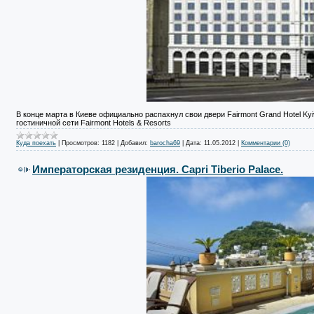
В конце марта в Киеве официально распахнул свои двери Fairmont Grand Hotel K
гостиничной сети Fairmont Hotels & Resorts
Куда поехать
|
Просмотров:
1182
|
Добавил:
barocha69
|
Дата:
11.05.2012
|
Комментарии (0)
Императорская резиденция. Capri Tiberio Palace.