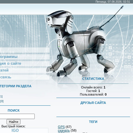
Пятница, 07.08.2026, 02:51
рограммы
ия о сайте
татей
 связь
СТАТИСТИКА
ТЕГОРИИ РАЗДЕЛА
Онлайн всего:
1
Гостей:
1
Пользователей:
0
[1]
[0]
ДРУЗЬЯ САЙТА
ПОИСК
ТЕГИ
Быстрый поиск:
GPS
(67)
IGO
скачать
(58)