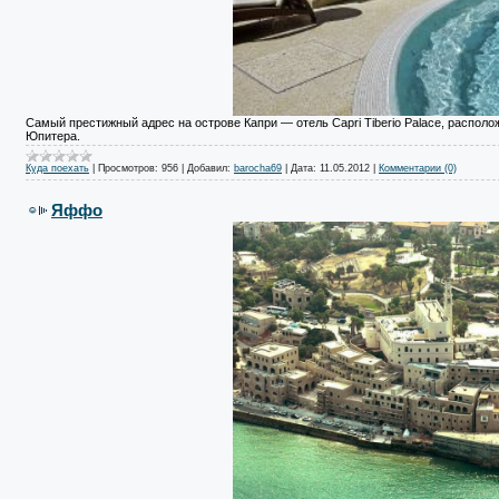
Самый престижный адрес на острове Капри — отель Capri Tiberio Palace, располо
Юпитера.
Куда поехать
|
Просмотров:
956
|
Добавил:
barocha69
|
Дата:
11.05.2012
|
Комментарии (0)
Яффо