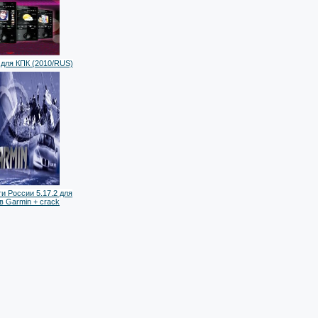
для КПК (2010/RUS)
и России 5.17.2 для
в Garmin + crack