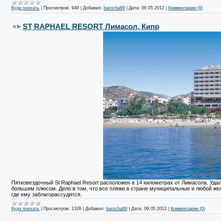
Куда поехать
|
Просмотров:
949
|
Добавил:
barocha69
|
Дата:
09.05.2012
|
Комментарии (0)
ST RAPHAEL RESORT Лимасол, Кипр
Пятизвездочный St Raphael Resort расположен в 14 километрах от Лимасола. Удале
большим плюсом. Дело в том, что все пляжи в стране муниципальные и любой жела
где ему заблагорассудится.
Куда поехать
|
Просмотров:
1328
|
Добавил:
barocha69
|
Дата:
09.05.2012
|
Комментарии (0)