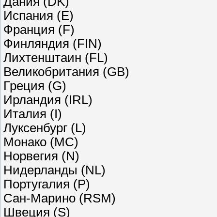
Дания (DK)
Испания (E)
Франция (F)
Финляндия (FIN)
Лихтенштаин (FL)
Великобритания (GB)
Греция (G)
Ирландия (IRL)
Италия (I)
Луксенбург (L)
Монако (MC)
Норвегия (N)
Нидерланды (NL)
Португалия (P)
Сан-Марино (RSM)
Швеция (S)