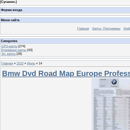
[
Сусанин.
]
Форма входа
Меню сайта
Главная
Карты, Программы
Инф
Categories
GPS карты
[274]
Бумажные карты
[43]
Эл. карты
[28]
Главная
»
2010
»
Июль
»
14
Bmw Dvd Road Map Europe Professio