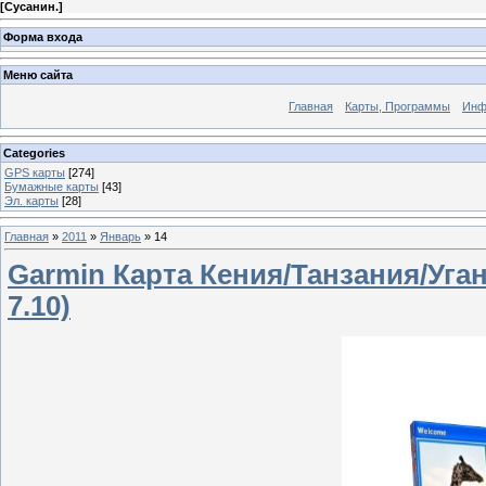
[
Сусанин.
]
Форма входа
Меню сайта
Главная
Карты, Программы
Инф
Categories
GPS карты
[274]
Бумажные карты
[43]
Эл. карты
[28]
Главная
»
2011
»
Январь
»
14
Garmin Карта Кения/Танзания/Уга
7.10)