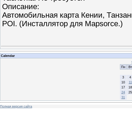
Описание:
Автомобильная карта Кении, Танзани
POI. (Инсталлятор для Mapsorce.)
Calendar
Пн
Вт
3
4
10
11
17
18
24
25
31
Полная версия сайта