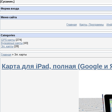
[
Сусанин.
]
Форма входа
Меню сайта
Главная
Карты, Программы
Инф
Categories
GPS карты
[274]
Бумажные карты
[43]
Эл. карты
[28]
Главная
»
Эл. карты
Карта для iPad, полная (Google и 