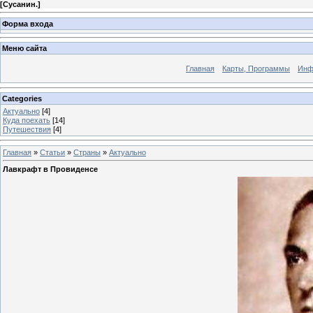
[
Сусанин.
]
Форма входа
Меню сайта
Главная
Карты, Программы
Инф
Categories
Актуально
[4]
Куда поехать
[14]
Путешествия
[4]
Главная
»
Статьи
»
Страны
»
Актуально
Лавкрафт в Провиденсе