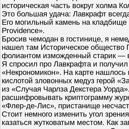
историческая часть вокруг холма Ко
Это большая удача: Лавкрафт всегда
Его могильный камень на кладбище 
Providence».
Бросив чемодан в гостинице, я нем
нашел там Историческое общество 
фолиантом изможденный старик — ве
Я спросил про Лавкрафта и получил
«Некрономикон». На карте нашлось в
кислотой зловонных медуз герой «
из «Случая Чарлза Декстера Уорда»
расшифровывать криптограмму журн
«Флер-де-Лис», пристанище несчастн
Стоит немного изменить угол зрени
казаться жутковатым местом. Как за