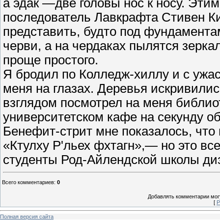
а эдак —две головы нос к носу. Эти
последователь Лавкрафта Стивен Ки
представить, будто под фундамента
черви, а на чердаках пылятся зерка
проще простого.
Я бродил по Колледж-хиллу и с ужа
меня на глазах. Деревья искривили
взглядом посмотрел на меня библио
университетском кафе на секунду о
Бенефит-стрит мне показалось, что
«Ктулху Р'льех фхтагн»,— но это в
студенты Род-Айлендской школы ди
Всего комментариев
:
0
Добавлять комментарии могу
[
Р
Полная версия сайта