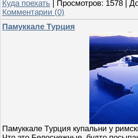
Куда поехать
|
Просмотров:
1578
|
До
Комментарии (0)
Памуккале Турция
Памуккале Турция купальни у римск
Что это Белоснежные, будто посыпа