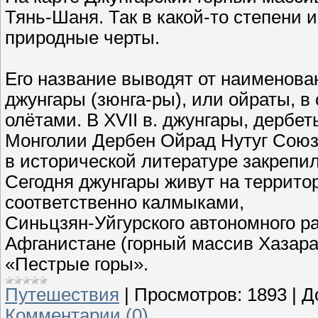
Тянь-Шаня. Так в какой-то степени 
природные черты.
Его название выводят от наименован
джунгары (зюнга-ры), или ойраты, 
олётами. В XVII в. джунгары, дербет
Монголии Дербен Ойрад Нутуг Союз 
в исторической литературе закрепил
Сегодня джунгары живут на террито
соответственно калмыками,
Синьцзян-Уйгурского автономного ра
Афганистане (горный массив Хазара
«Пестрые горы».
Путешествия
|
Просмотров:
1893
|
Д
Комментарии (0)