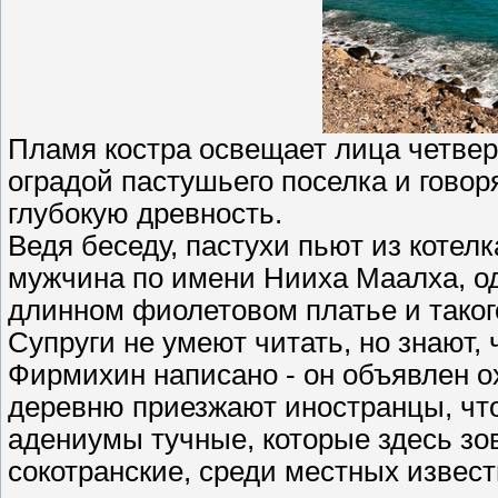
Пламя костра освещает лица четве
оградой пастушьего поселка и говоря
глубокую древность.
Ведя беседу, пастухи пьют из котелк
мужчина по имени Нииха Маалха, оде
длинном фиолетовом платье и такого
Супруги не умеют читать, но знают,
Фирмихин написано - он объявлен о
деревню приезжают иностранцы, чт
адениумы тучные, которые здесь зо
сокотранские, среди местных извес