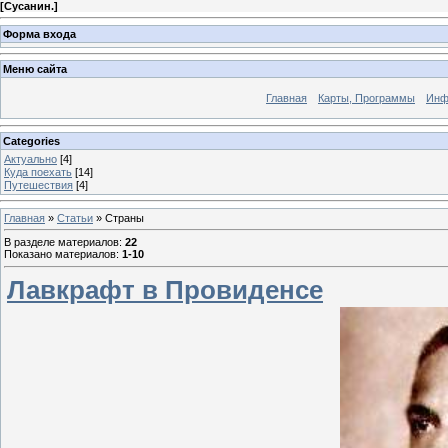
[
Сусанин.
]
Форма входа
Меню сайта
Главная
Карты, Программы
Инф
Categories
Актуально
[4]
Куда поехать
[14]
Путешествия
[4]
Главная
»
Статьи
» Страны
В разделе материалов
:
22
Показано материалов
:
1-10
Лавкрафт в Провиденсе