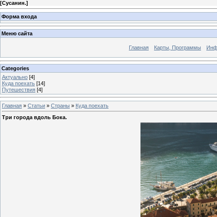
[
Сусанин.
]
Форма входа
Меню сайта
Главная
Карты, Программы
Инф
Categories
Актуально
[4]
Куда поехать
[14]
Путешествия
[4]
Главная
»
Статьи
»
Страны
»
Куда поехать
Три города вдоль Бока.