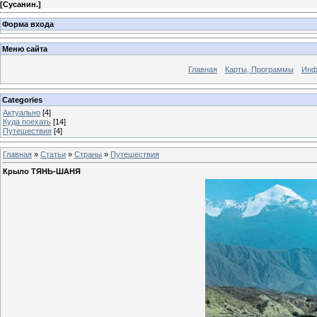
[
Сусанин.
]
Форма входа
Меню сайта
Главная
Карты, Программы
Инф
Categories
Актуально
[4]
Куда поехать
[14]
Путешествия
[4]
Главная
»
Статьи
»
Страны
»
Путешествия
Крыло ТЯНЬ-ШАНЯ