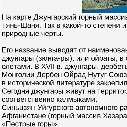
На карте Джунгарский горный масси
Тянь-Шаня. Так в какой-то степени и
природные черты.
Его название выводят от наименован
джунгары (зюнга-ры), или ойраты, 
олётами. В XVII в. джунгары, дербет
Монголии Дербен Ойрад Нутуг Союз 
в исторической литературе закрепил
Сегодня джунгары живут на террито
соответственно калмыками,
Синьцзян-Уйгурского автономного ра
Афганистане (горный массив Хазара
«Пестрые горы».