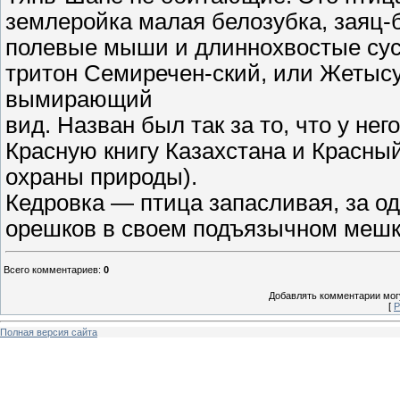
землеройка малая белозубка, заяц-б
полевые мыши и длиннохвостые сусл
тритон Семиречен-ский, или Жетысу
вымирающий
вид. Назван был так за то, что у нег
Красную книгу Казахстана и Красн
охраны природы).
Кедровка — птица запасливая, за од
орешков в своем подъязычном мешк
Всего комментариев
:
0
Добавлять комментарии могу
[
Р
Полная версия сайта