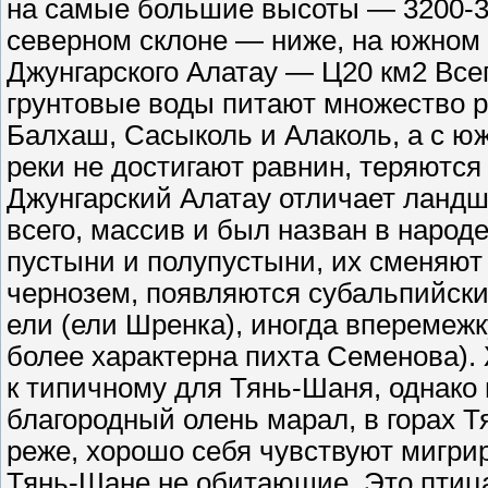
на самые большие высоты — 3200-38
северном склоне — ниже, на южном
Джунгарского Алатау — Ц20 км2 Всег
грунтовые воды питают множество ре
Балхаш, Сасыколь и Алаколь, а с ю
реки не достигают равнин, теряются
Джунгарский Алатау отличает ландш
всего, массив и был назван в наро
пустыни и полупустыни, их сменяют
чернозем, появляются субальпийские
ели (ели Шренка), иногда вперемежк
более характерна пихта Семенова).
к типичному для Тянь-Шаня, однако 
благородный олень марал, в горах 
реже, хорошо себя чувствуют мигри
Тянь-Шане не обитающие. Это птица