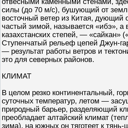
отвесными каменными стенами, здесь
силы (до 70 м/с), бушующий от земл
восточный ветер из Китая, дующий о
частый зимой, называется «ибэ», а 
казахстанских степей, — «сайкан» (
Ступенчатый рельеф цепей Джун-га
— результат работы ветров и тектон
это для северных районов.
КЛИМАТ
В целом резко континентальный, гор
суточных температур, летом — зас
природный барьер, разделяющий кл
преобладает алтайский климат (теп
зима), на южных он тяготеет к тянь